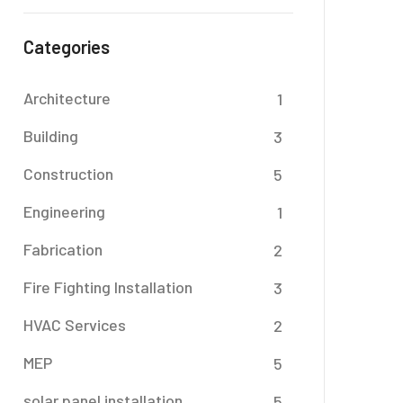
Categories
Architecture
1
Building
3
Construction
5
Engineering
1
Fabrication
2
Fire Fighting Installation
3
HVAC Services
2
MEP
5
solar panel installation
5