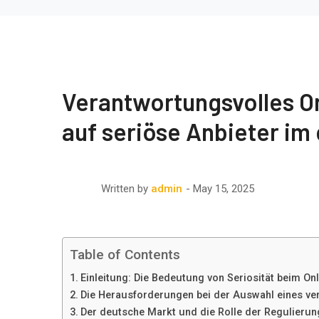
Verantwortungsvolles On
auf seriöse Anbieter i
May 15, 2025
Written by
admin
Table of Contents
Einleitung: Die Bedeutung von Seriosität beim On
Die Herausforderungen bei der Auswahl eines v
Der deutsche Markt und die Rolle der Regulierun