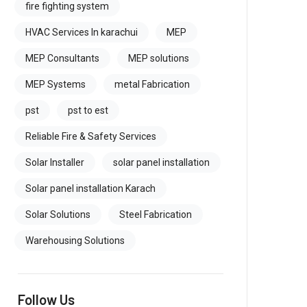
fire fighting system
HVAC Services In karachui
MEP
MEP Consultants
MEP solutions
MEP Systems
metal Fabrication
pst
pst to est
Reliable Fire & Safety Services
Solar Installer
solar panel installation
Solar panel installation Karach
Solar Solutions
Steel Fabrication
Warehousing Solutions
Follow Us