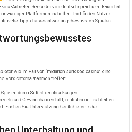
 Casino-Anbieter. Besonders im deutschsprachigen Raum hat
uenswürdiger Plattformen zu helfen. Dort finden Nutzer
praktische Tipps für verantwortungsbewusstes Spielen.
ntwortungsbewusstes
eter wie im Fall von “midarion seriöses casino” eine
liche Vorsichtsmaßnahmen treffen:
Spielen durch Selbstbeschränkungen.
egeln und Gewinnchancen hilft, realistischer zu bleiben.
t:
Suchen Sie Unterstützung bei Anbieter- oder
chen Unterhaltung und