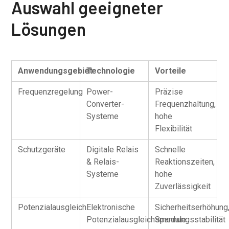
Auswahl geeigneter
Lösungen
Anwendungsgebiet
Technologie
Vorteile
Frequenzregelung
Power-
Präzise
Converter-
Frequenzhaltung,
Systeme
hohe
Flexibilität
Schutzgeräte
Digitale Relais
Schnelle
& Relais-
Reaktionszeiten,
Systeme
hohe
Zuverlässigkeit
Potenzialausgleich
Elektronische
Sicherheitserhöhung
Potenzialausgleichsmodule
Spannungsstabilität