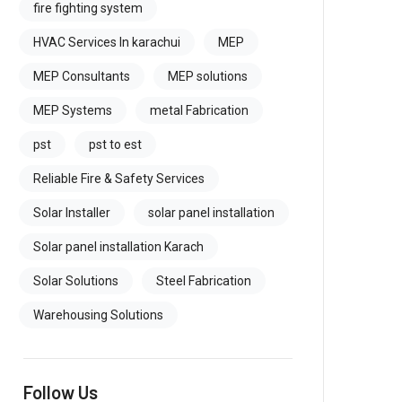
fire fighting system
HVAC Services In karachui
MEP
MEP Consultants
MEP solutions
MEP Systems
metal Fabrication
pst
pst to est
Reliable Fire & Safety Services
Solar Installer
solar panel installation
Solar panel installation Karach
Solar Solutions
Steel Fabrication
Warehousing Solutions
Follow Us