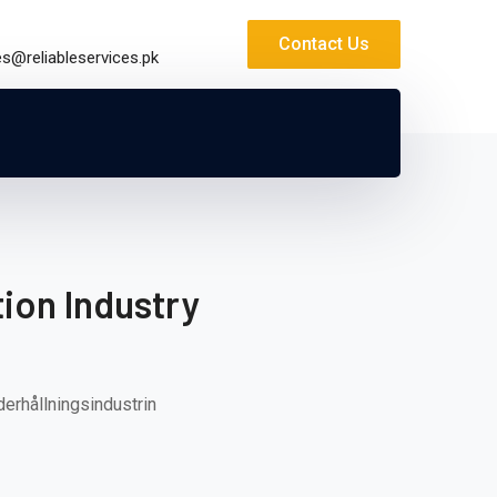
Contact Us
es@reliableservices.pk
ion Industry
erhållningsindustrin