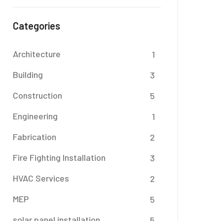
Categories
Architecture
1
Building
3
Construction
5
Engineering
1
Fabrication
2
Fire Fighting Installation
3
HVAC Services
2
MEP
5
solar panel installation
5