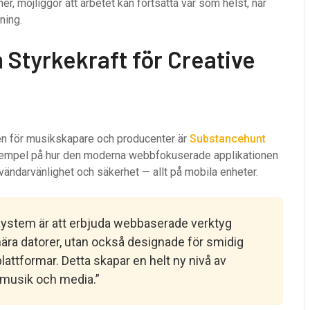
er, möjliggör att arbetet kan fortsätta var som helst, när
ning.
 Styrkekraft för Creative
en för musikskapare och producenter är
Substancehunt
 exempel på hur den moderna webbfokuserade applikationen
vändarvänlighet och säkerhet — allt på mobila enheter.
system är att erbjuda webbaserade verktyg
onära datorer, utan också designade för smidig
attformar. Detta skapar en helt ny nivå av
 musik och media.”