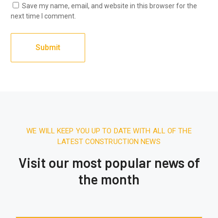
Save my name, email, and website in this browser for the
next time I comment.
WE WILL KEEP YOU UP TO DATE WITH ALL OF THE
LATEST CONSTRUCTION NEWS
Visit our most popular news of
the month
December 27, 2025.
7:31 AM
Expert & Affordable Air Conditioning
Installation in Karachi