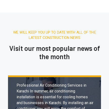
WE WILL KEEP YOU UP TO DATE WITH ALL OF THE
LATEST CONSTRUCTION NEWS
Visit our most popular news of
the month
December 27, 2025.
7:31 AM
Expert & Affordable Air Conditioning
Installation in Karachi
Professional Air Conditioning Services in
Karachi In summer, air conditioning
installation is essential for cooling homes
and businesses in Karachi. By installing an air
conditioner, you will enjoy the comfort of