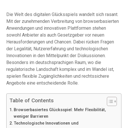
Die Welt des digitalen Glücksspiels wandelt sich rasant.
Mit der zunehmenden Verbreitung von browserbasierten
Anwendungen und innovativen Plattformen stehen
sowohl Anbieter als auch Gesetzgeber vor neuen
Herausforderungen und Chancen. Dabei rücken Fragen
der Legalität, Nutzererfahrung und technologischen
Innovationen in den Mittelpunkt der Diskussionen.
Besonders im deutschsprachigen Raum, wo die
regulatorische Landschaft komplex und im Wandel ist,
spielen flexible Zugänglichkeiten und rechtssichere
Angebote eine entscheidende Rolle.
Table of Contents
Browserbasiertes Glücksspiel: Mehr Flexibilität,
weniger Barrieren
Technologische Innovationen und