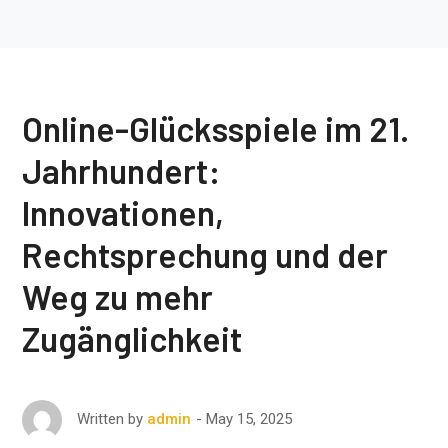
Online-Glücksspiele im 21.
Jahrhundert:
Innovationen,
Rechtsprechung und der
Weg zu mehr
Zugänglichkeit
May 15, 2025
Written by
admin