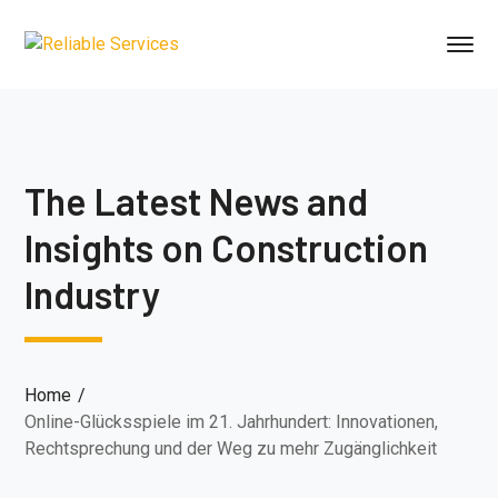
The Latest News and
Insights on Construction
Industry
Home
Online-Glücksspiele im 21. Jahrhundert: Innovationen,
Rechtsprechung und der Weg zu mehr Zugänglichkeit