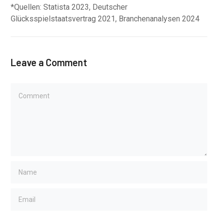
*Quellen: Statista 2023, Deutscher
Glücksspielstaatsvertrag 2021, Branchenanalysen 2024
Leave a Comment