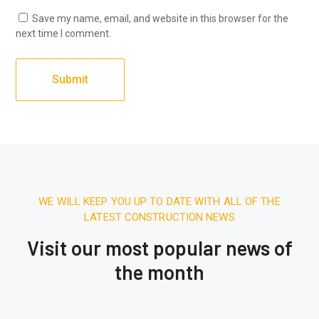
Save my name, email, and website in this browser for the
next time I comment.
WE WILL KEEP YOU UP TO DATE WITH ALL OF THE
LATEST CONSTRUCTION NEWS
Visit our most popular news of
the month
December 27, 2025.
7:31 AM
Expert & Affordable Air Conditioning
Installation in Karachi