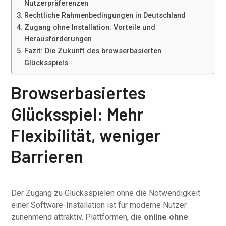
Nutzerpräferenzen
Rechtliche Rahmenbedingungen in Deutschland
Zugang ohne Installation: Vorteile und
Herausforderungen
Fazit: Die Zukunft des browserbasierten
Glücksspiels
Browserbasiertes
Glücksspiel: Mehr
Flexibilität, weniger
Barrieren
Der Zugang zu Glücksspielen ohne die Notwendigkeit
einer Software-Installation ist für moderne Nutzer
zunehmend attraktiv. Plattformen, die
online ohne