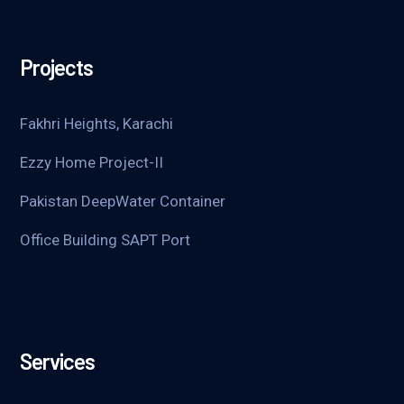
Projects
Fakhri Heights, Karachi
Ezzy Home Project-II
Pakistan DeepWater Container
Office Building SAPT Port
Services