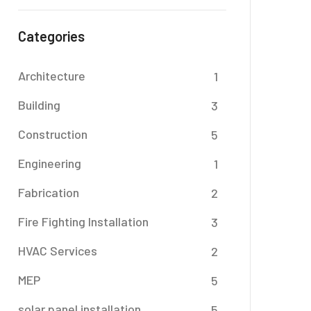
Categories
Architecture
1
Building
3
Construction
5
Engineering
1
Fabrication
2
Fire Fighting Installation
3
HVAC Services
2
MEP
5
solar panel installation
5