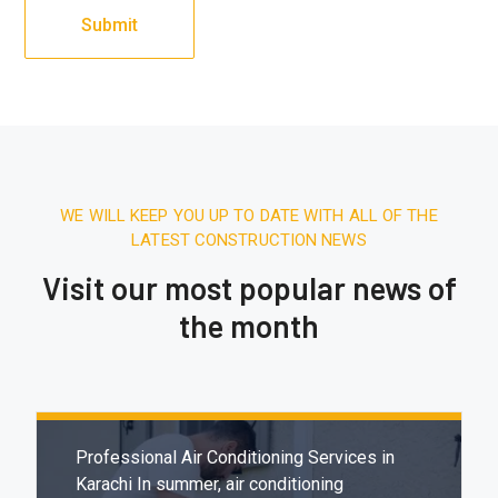
WE WILL KEEP YOU UP TO DATE WITH ALL OF THE
LATEST CONSTRUCTION NEWS
Visit our most popular news of
the month
December 27, 2025.
7:31 AM
Expert & Affordable Air Conditioning
Installation in Karachi
Professional Air Conditioning Services in
Karachi In summer, air conditioning