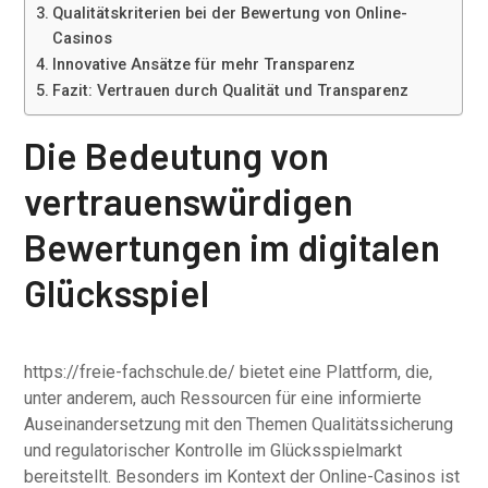
Qualitätskriterien bei der Bewertung von Online-
Casinos
Innovative Ansätze für mehr Transparenz
Fazit: Vertrauen durch Qualität und Transparenz
Die Bedeutung von
vertrauenswürdigen
Bewertungen im digitalen
Glücksspiel
https://freie-fachschule.de/ bietet eine Plattform, die,
unter anderem, auch Ressourcen für eine informierte
Auseinandersetzung mit den Themen Qualitätssicherung
und regulatorischer Kontrolle im Glücksspielmarkt
bereitstellt. Besonders im Kontext der Online-Casinos ist