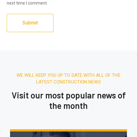
next time I comment.
WE WILL KEEP YOU UP TO DATE WITH ALL OF THE
LATEST CONSTRUCTION NEWS
Visit our most popular news of
the month
December 27, 2025.
7:31 AM
Expert & Affordable Air Conditioning
Installation in Karachi