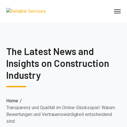
The Latest News and
Insights on Construction
Industry
Home
Transparenz und Qualität im Online-Glücksspiel: Warum
Bewertungen und Vertrauenswürdigkeit entscheidend
sind