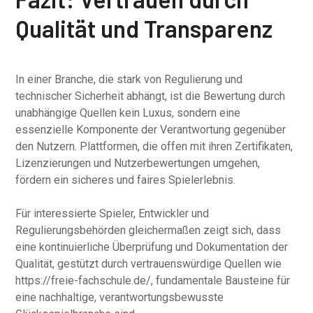
Qualität und Transparenz
In einer Branche, die stark von Regulierung und
technischer Sicherheit abhängt, ist die Bewertung durch
unabhängige Quellen kein Luxus, sondern eine
essenzielle Komponente der Verantwortung gegenüber
den Nutzern. Plattformen, die offen mit ihren Zertifikaten,
Lizenzierungen und Nutzerbewertungen umgehen,
fördern ein sicheres und faires Spielerlebnis.
Für interessierte Spieler, Entwickler und
Regulierungsbehörden gleichermaßen zeigt sich, dass
eine kontinuierliche Überprüfung und Dokumentation der
Qualität, gestützt durch vertrauenswürdige Quellen wie
https://freie-fachschule.de/, fundamentale Bausteine für
eine nachhaltige, verantwortungsbewusste