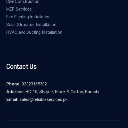
Civil Construction
MEP Services
Fire Fighting Installation
Solar Structure Installation
HVAC and Ducting Installation
Contact Us
Phone:
03323165302
Address:
BC-10, Shop-7, Block-9 Clifton, Karachi
Email:
sales@reliableservices.pk