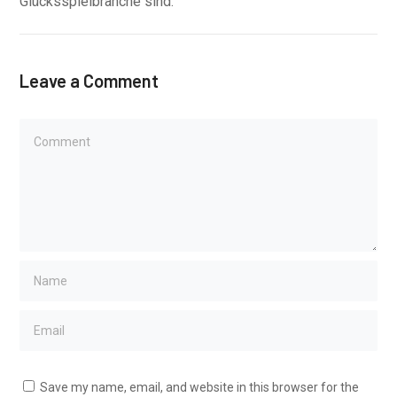
Glücksspielbranche sind.
Leave a Comment
Save my name, email, and website in this browser for the