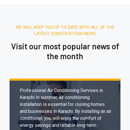
WE WILL KEEP YOU UP TO DATE WITH ALL OF THE
LATEST CONSTRUCTION NEWS
Visit our most popular news of
the month
December 27, 2025.
7:31 AM
Expert & Affordable Air Conditioning
Installation in Karachi
Professional Air Conditioning Services in
Karachi In summer, air conditioning
installation is essential for cooling homes
and businesses in Karachi. By installing an air
conditioner, you will enjoy the comfort of
energy savings and reliable long-term