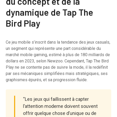
du concept et de la
dynamique de Tap The
Bird Play
Ce jeu mobile s’inscrit dans la tendance des jeux casuals,
un segment qui représente une part considérable du
marché mobile gaming, estimé à plus de 180 milliards de
dollars en 2023, selon Newzoo. Cependant, Tap The Bird
Play ne se contente pas de suivre la mode, il la redéfinit
par ses mécaniques simplifiées mais stratégiques, ses
graphismes épurés, et sa progression fluide.
“Les jeux qui faillissent à capter
l’attention moderne doivent souvent
offrir quelque chose d’unique ou de