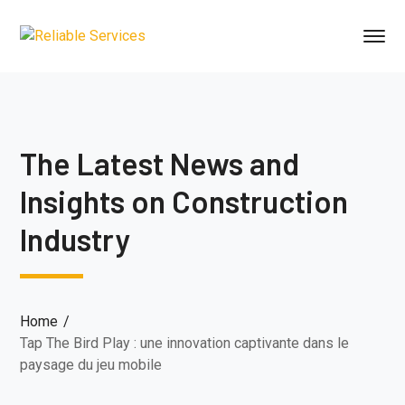
The Latest News and
Insights on Construction
Industry
Home
Tap The Bird Play : une innovation captivante dans le
paysage du jeu mobile