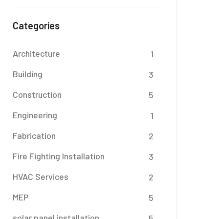
Categories
Architecture
1
Building
3
Construction
5
Engineering
1
Fabrication
2
Fire Fighting Installation
3
HVAC Services
2
MEP
5
solar panel installation
5