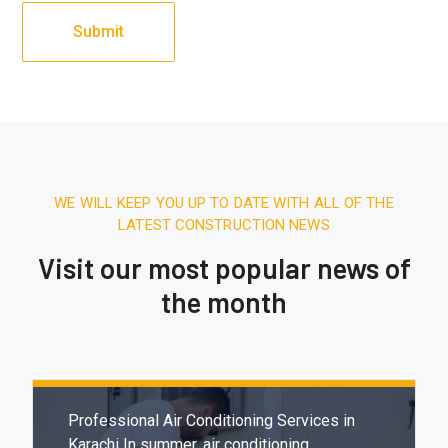
WE WILL KEEP YOU UP TO DATE WITH ALL OF THE
LATEST CONSTRUCTION NEWS
Visit our most popular news of
the month
December 27, 2025.
7:31 AM
Expert & Affordable Air Conditioning
Installation in Karachi
Professional Air Conditioning Services in
Karachi In summer, air conditioning