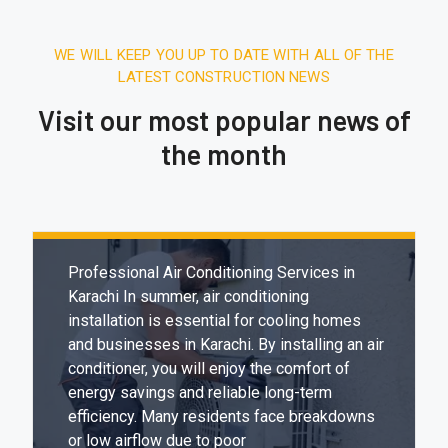
WE WILL KEEP YOU UP TO DATE WITH ALL OF THE
LATEST CONSTRUCTION NEWS
Visit our most popular news of
the month
December 27, 2025.
7:31 AM
Expert & Affordable Air Conditioning
Installation in Karachi
Professional Air Conditioning Services in
Karachi In summer, air conditioning
installation is essential for cooling homes
and businesses in Karachi. By installing an air
conditioner, you will enjoy the comfort of
energy savings and reliable long-term
efficiency. Many residents face breakdowns
or low airflow due to poor