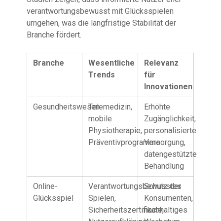
verantwortungsbewusst mit Glücksspielen
umgehen, was die langfristige Stabilität der
Branche fördert.
Branche
Wesentliche
Relevanz
Trends
für
Innovationen
Gesundheitswesen
Telemedizin,
Erhöhte
mobile
Zugänglichkeit,
Physiotherapie,
personalisierte
Präventivprogramme
Versorgung,
datengestützte
Behandlung
Online-
Verantwortungsbewusstes
Schutz der
Glücksspiel
Spielen,
Konsumenten,
Sicherheitszertifikate,
nachhaltiges