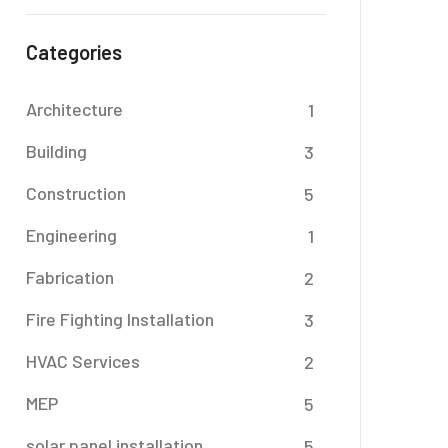
Categories
Architecture
1
Building
3
Construction
5
Engineering
1
Fabrication
2
Fire Fighting Installation
3
HVAC Services
2
MEP
5
solar panel installation
5