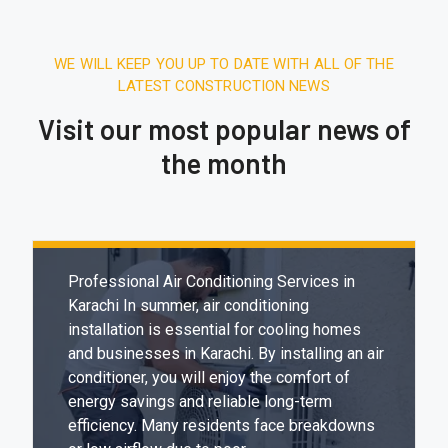
WE WILL KEEP YOU UP TO DATE WITH ALL OF THE
LATEST CONSTRUCTION NEWS
Visit our most popular news of
the month
December 27, 2025.
7:31 AM
Expert & Affordable Air Conditioning
Installation in Karachi
Professional Air Conditioning Services in
Karachi In summer, air conditioning
installation is essential for cooling homes
and businesses in Karachi. By installing an air
conditioner, you will enjoy the comfort of
energy savings and reliable long-term
efficiency. Many residents face breakdowns