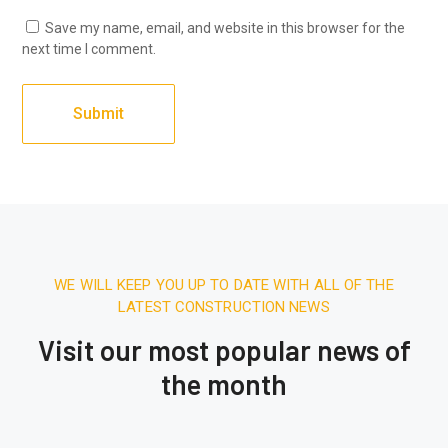
Save my name, email, and website in this browser for the
next time I comment.
WE WILL KEEP YOU UP TO DATE WITH ALL OF THE
LATEST CONSTRUCTION NEWS
Visit our most popular news of
the month
December 27, 2025.
7:31 AM
Expert & Affordable Air Conditioning
Installation in Karachi