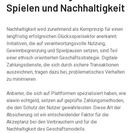
Spielen und Nachhaltigkeit
Nachhaltigkeit wird zunehmend als Kernprinzip für einen
langfristig erfolgreichen Glücksspielsektor anerkannt.
Initiativen, die auf verantwortungsvolle Nutzung,
Gewinnbegrenzung und Spielpausen setzen, sind Teil
einer ethisch orientierten Geschäftsstrategie. Digitale
Zahlungsdienste, die sich durch sichere Transaktionen
auszeichnen, tragen dazu bei, problematisches Verhalten
zu minimieren.
Anbieter, die sich auf Plattformen spezialisiert haben, wie
alawin echtgeld, setzen auf geprüfte Zahlungsmethoden,
die den Schutz der Nutzer gewährleisten. Diese Art der
Absicherung ist ein entscheidender Faktor für die
Akzeptanz bei den Verbrauchern und für die
Nachhaltigkeit des Geschäftsmodells.