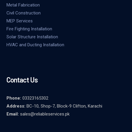
Metal Fabrication
Civil Construction
MEP Services
Fire Fighting Installation
Solar Structure Installation
HVAC and Ducting Installation
Contact Us
Phone:
03323165302
Address:
BC-10, Shop-7, Block-9 Clifton, Karachi
Email:
sales@reliableservices.pk