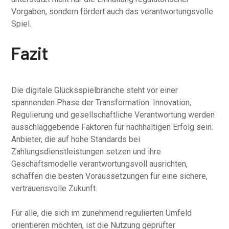
Vorgaben, sondern fördert auch das verantwortungsvolle
Spiel.
Fazit
Die digitale Glücksspielbranche steht vor einer
spannenden Phase der Transformation. Innovation,
Regulierung und gesellschaftliche Verantwortung werden
ausschlaggebende Faktoren für nachhaltigen Erfolg sein.
Anbieter, die auf hohe Standards bei
Zahlungsdienstleistungen setzen und ihre
Geschäftsmodelle verantwortungsvoll ausrichten,
schaffen die besten Voraussetzungen für eine sichere,
vertrauensvolle Zukunft.
Für alle, die sich im zunehmend regulierten Umfeld
orientieren möchten, ist die Nutzung geprüfter