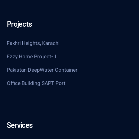
Projects
Fakhri Heights, Karachi
Ezzy Home Project-II
Pakistan DeepWater Container
Office Building SAPT Port
Services