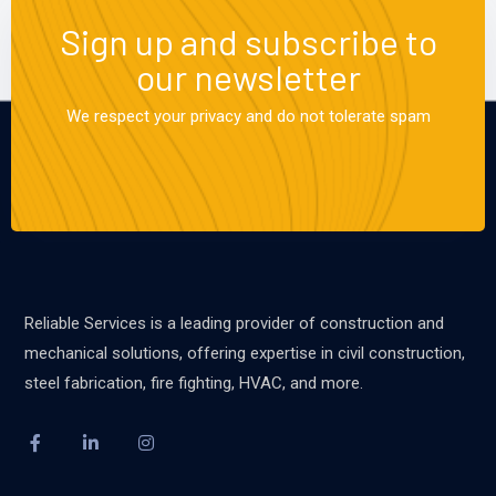
Sign up and subscribe to
our newsletter
We respect your privacy and do not tolerate spam
Reliable Services is a leading provider of construction and
mechanical solutions, offering expertise in civil construction,
steel fabrication, fire fighting, HVAC, and more.