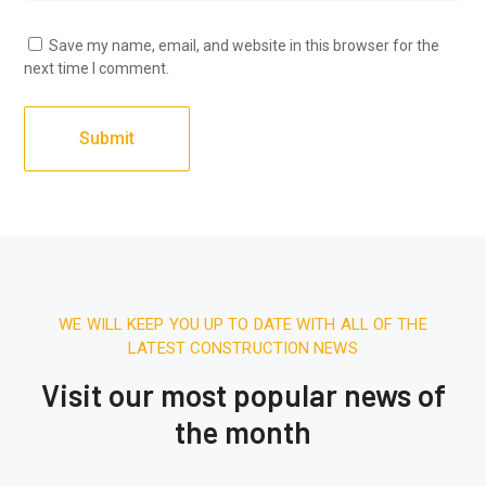
Save my name, email, and website in this browser for the
next time I comment.
WE WILL KEEP YOU UP TO DATE WITH ALL OF THE
LATEST CONSTRUCTION NEWS
Visit our most popular news of
the month
December 27, 2025.
7:31 AM
Expert & Affordable Air Conditioning
Installation in Karachi